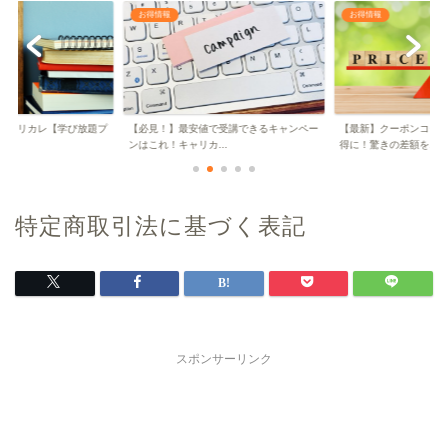
お得情報
お得情報
キャリカレ【学び放題プ
【必見！】最安値で受講できるキャンペー
【最新】クーポンコー
..
ンはこれ！キャリカ...
得に！驚きの差額を...
特定商取引法に基づく表記
スポンサーリンク